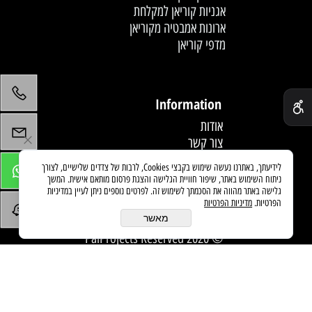
אגניות קוריאן למקלחת
ארונות אמבטיה מקוריאן
מדפי קוריאן
לחץ פעמיים לעריכת הטקסט
✕
Information
אודות
צור קשר
תקנון
לידיעתך, באתרנו נעשה שימוש בקבצי Cookies, לרבות של צדדים שלישיים, לצורך
מדיניות משלוחים
ניתוח השימוש באתר, שיפור חוויית הגלישה והצגת פרסום מותאם אישית. המשך
מאמרים
גלישה באתר מהווה את הסכמתך לשימוש זה. לפרטים נוספים ניתן לעיין במדיניות
הפרטיות.
מדיניות הפרטיות
מאשר
© 2020 PaiProjects Reserved
בניית אתרים