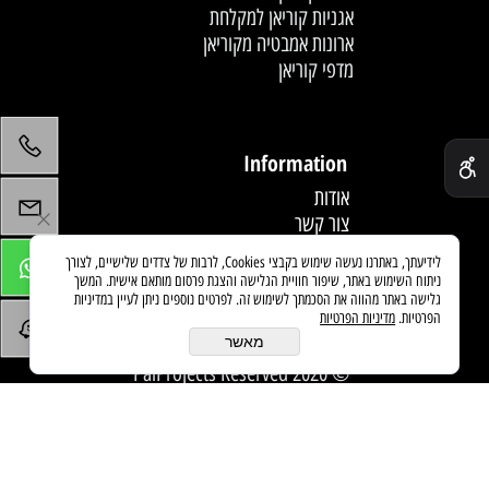
אגניות קוריאן למקלחת
ארונות אמבטיה מקוריאן
מדפי קוריאן
לחץ פעמיים לעריכת הטקסט
✕
Information
אודות
צור קשר
תקנון
לידיעתך, באתרנו נעשה שימוש בקבצי Cookies, לרבות של צדדים שלישיים, לצורך
מדיניות משלוחים
ניתוח השימוש באתר, שיפור חוויית הגלישה והצגת פרסום מותאם אישית. המשך
מאמרים
גלישה באתר מהווה את הסכמתך לשימוש זה. לפרטים נוספים ניתן לעיין במדיניות
הפרטיות.
מדיניות הפרטיות
מאשר
© 2020 PaiProjects Reserved
בניית אתרים