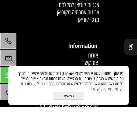
אגניות קוריאן למקלחת
ארונות אמבטיה מקוריאן
מדפי קוריאן
לחץ פעמיים לעריכת הטקסט
✕
Information
אודות
צור קשר
תקנון
לידיעתך, באתרנו נעשה שימוש בקבצי Cookies, לרבות של צדדים שלישיים, לצורך
מדיניות משלוחים
ניתוח השימוש באתר, שיפור חוויית הגלישה והצגת פרסום מותאם אישית. המשך
מאמרים
גלישה באתר מהווה את הסכמתך לשימוש זה. לפרטים נוספים ניתן לעיין במדיניות
הפרטיות.
מדיניות הפרטיות
מאשר
© 2020 PaiProjects Reserved
בניית אתרים