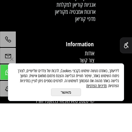
אגניות קוריאן למקלחת
ארונות אמבטיה מקוריאן
מדפי קוריאן
לחץ פעמיים לעריכת הטקסט
✕
Information
אודות
צור קשר
תקנון
לידיעתך, באתרנו נעשה שימוש בקבצי Cookies, לרבות של צדדים שלישיים, לצורך
מדיניות משלוחים
ניתוח השימוש באתר, שיפור חוויית הגלישה והצגת פרסום מותאם אישית. המשך
מאמרים
גלישה באתר מהווה את הסכמתך לשימוש זה. לפרטים נוספים ניתן לעיין במדיניות
הפרטיות.
מדיניות הפרטיות
מאשר
© 2020 PaiProjects Reserved
בניית אתרים