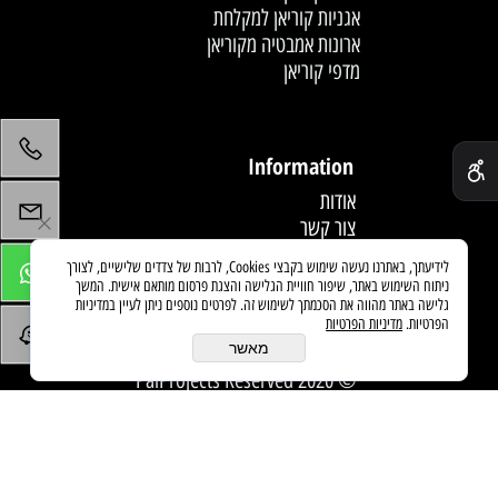
אגניות קוריאן למקלחת
ארונות אמבטיה מקוריאן
מדפי קוריאן
לחץ פעמיים לעריכת הטקסט
✕
Information
אודות
צור קשר
תקנון
לידיעתך, באתרנו נעשה שימוש בקבצי Cookies, לרבות של צדדים שלישיים, לצורך
מדיניות משלוחים
ניתוח השימוש באתר, שיפור חוויית הגלישה והצגת פרסום מותאם אישית. המשך
מאמרים
גלישה באתר מהווה את הסכמתך לשימוש זה. לפרטים נוספים ניתן לעיין במדיניות
הפרטיות.
מדיניות הפרטיות
מאשר
© 2020 PaiProjects Reserved
בניית אתרים