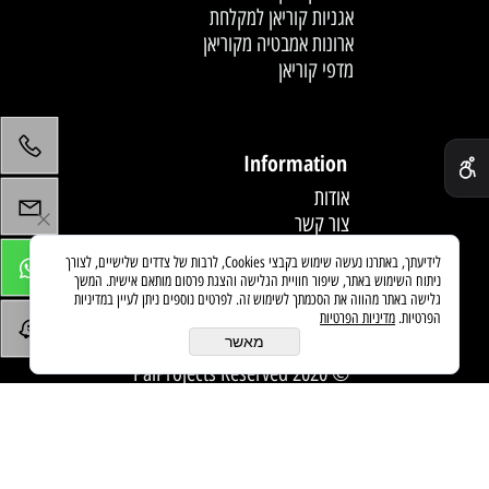
אגניות קוריאן למקלחת
ארונות אמבטיה מקוריאן
מדפי קוריאן
לחץ פעמיים לעריכת הטקסט
✕
Information
אודות
צור קשר
תקנון
לידיעתך, באתרנו נעשה שימוש בקבצי Cookies, לרבות של צדדים שלישיים, לצורך
מדיניות משלוחים
ניתוח השימוש באתר, שיפור חוויית הגלישה והצגת פרסום מותאם אישית. המשך
מאמרים
גלישה באתר מהווה את הסכמתך לשימוש זה. לפרטים נוספים ניתן לעיין במדיניות
הפרטיות.
מדיניות הפרטיות
מאשר
© 2020 PaiProjects Reserved
בניית אתרים