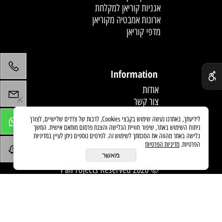
אגניות קוריאן למקלחת
ארונות אמבטיה מקוריאן
מדפי קוריאן
לחץ פעמיים לעריכת הטקסט
✕
Information
אודות
צור קשר
תקנון
לידיעתך, באתרנו נעשה שימוש בקבצי Cookies, לרבות של צדדים שלישיים, לצורך
מדיניות משלוחים
ניתוח השימוש באתר, שיפור חוויית הגלישה והצגת פרסום מותאם אישית. המשך
מאמרים
גלישה באתר מהווה את הסכמתך לשימוש זה. לפרטים נוספים ניתן לעיין במדיניות
הפרטיות.
מדיניות הפרטיות
מאשר
© 2020 PaiProjects Reserved
בניית אתרים