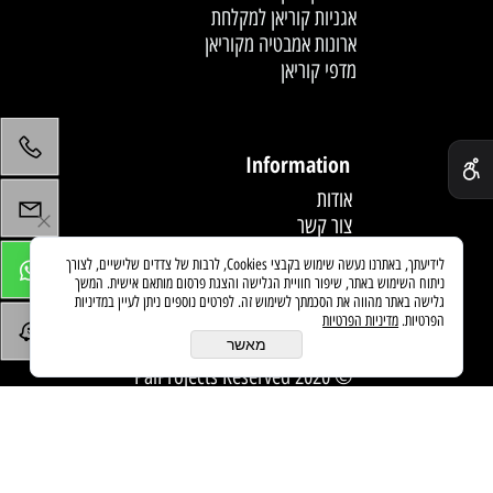
אגניות קוריאן למקלחת
ארונות אמבטיה מקוריאן
מדפי קוריאן
לחץ פעמיים לעריכת הטקסט
✕
Information
אודות
צור קשר
תקנון
לידיעתך, באתרנו נעשה שימוש בקבצי Cookies, לרבות של צדדים שלישיים, לצורך
מדיניות משלוחים
ניתוח השימוש באתר, שיפור חוויית הגלישה והצגת פרסום מותאם אישית. המשך
מאמרים
גלישה באתר מהווה את הסכמתך לשימוש זה. לפרטים נוספים ניתן לעיין במדיניות
הפרטיות.
מדיניות הפרטיות
מאשר
© 2020 PaiProjects Reserved
בניית אתרים