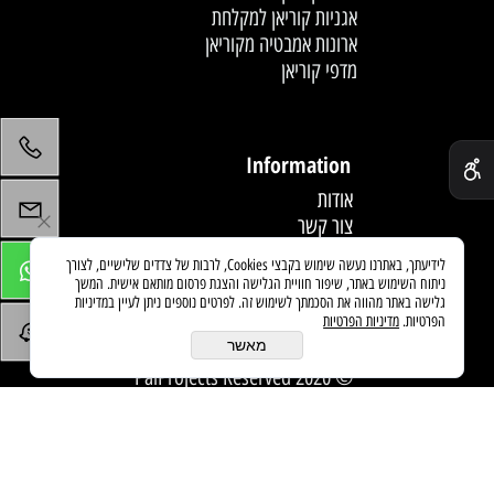
אגניות קוריאן למקלחת
ארונות אמבטיה מקוריאן
מדפי קוריאן
לחץ פעמיים לעריכת הטקסט
✕
Information
אודות
צור קשר
תקנון
לידיעתך, באתרנו נעשה שימוש בקבצי Cookies, לרבות של צדדים שלישיים, לצורך
מדיניות משלוחים
ניתוח השימוש באתר, שיפור חוויית הגלישה והצגת פרסום מותאם אישית. המשך
מאמרים
גלישה באתר מהווה את הסכמתך לשימוש זה. לפרטים נוספים ניתן לעיין במדיניות
הפרטיות.
מדיניות הפרטיות
מאשר
© 2020 PaiProjects Reserved
בניית אתרים