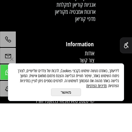
אגניות קוריאן למקלחת
ארונות אמבטיה מקוריאן
מדפי קוריאן
לחץ פעמיים לעריכת הטקסט
✕
Information
אודות
צור קשר
תקנון
לידיעתך, באתרנו נעשה שימוש בקבצי Cookies, לרבות של צדדים שלישיים, לצורך
מדיניות משלוחים
ניתוח השימוש באתר, שיפור חוויית הגלישה והצגת פרסום מותאם אישית. המשך
מאמרים
גלישה באתר מהווה את הסכמתך לשימוש זה. לפרטים נוספים ניתן לעיין במדיניות
הפרטיות.
מדיניות הפרטיות
מאשר
© 2020 PaiProjects Reserved
בניית אתרים