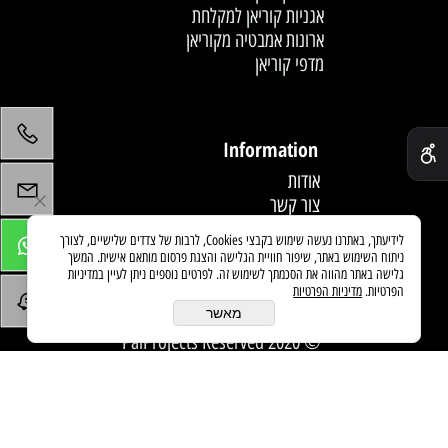
אגניות קוריאן למקלחת
ארונות אמבטיה מקוריאן
מדפי קוריאן
לחץ פעמיים לעריכת הטקסט
✕
Information
אודות
צור קשר
תקנון
לידיעתך, באתרנו נעשה שימוש בקבצי Cookies, לרבות של צדדים שלישיים, לצורך
מדיניות משלוחים
ניתוח השימוש באתר, שיפור חוויית הגלישה והצגת פרסום מותאם אישית. המשך
מאמרים
גלישה באתר מהווה את הסכמתך לשימוש זה. לפרטים נוספים ניתן לעיין במדיניות
הפרטיות.
מדיניות הפרטיות
מאשר
© 2020 PaiProjects Reserved
בניית אתרים