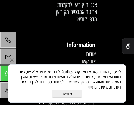
אגניות קוריאן למקלחת
ארונות אמבטיה מקוריאן
מדפי קוריאן
לחץ פעמיים לעריכת הטקסט
✕
Information
אודות
צור קשר
תקנון
לידיעתך, באתרנו נעשה שימוש בקבצי Cookies, לרבות של צדדים שלישיים, לצורך
מדיניות משלוחים
ניתוח השימוש באתר, שיפור חוויית הגלישה והצגת פרסום מותאם אישית. המשך
מאמרים
גלישה באתר מהווה את הסכמתך לשימוש זה. לפרטים נוספים ניתן לעיין במדיניות
הפרטיות.
מדיניות הפרטיות
מאשר
© 2020 PaiProjects Reserved
בניית אתרים