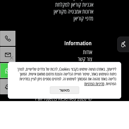
אגניות קוריאן למקלחת
ארונות אמבטיה מקוריאן
מדפי קוריאן
לחץ פעמיים לעריכת הטקסט
✕
Information
אודות
צור קשר
תקנון
לידיעתך, באתרנו נעשה שימוש בקבצי Cookies, לרבות של צדדים שלישיים, לצורך
מדיניות משלוחים
ניתוח השימוש באתר, שיפור חוויית הגלישה והצגת פרסום מותאם אישית. המשך
מאמרים
גלישה באתר מהווה את הסכמתך לשימוש זה. לפרטים נוספים ניתן לעיין במדיניות
הפרטיות.
מדיניות הפרטיות
מאשר
© 2020 PaiProjects Reserved
בניית אתרים