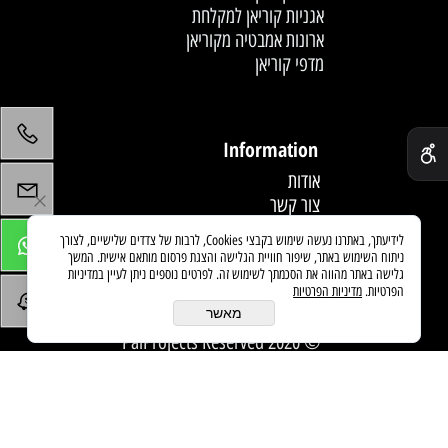
אגניות קוריאן למקלחת
ארונות אמבטיה מקוריאן
מדפי קוריאן
לחץ פעמיים לעריכת הטקסט
✕
Information
אודות
צור קשר
תקנון
לידיעתך, באתרנו נעשה שימוש בקבצי Cookies, לרבות של צדדים שלישיים, לצורך
מדיניות משלוחים
ניתוח השימוש באתר, שיפור חוויית הגלישה והצגת פרסום מותאם אישית. המשך
מאמרים
גלישה באתר מהווה את הסכמתך לשימוש זה. לפרטים נוספים ניתן לעיין במדיניות
הפרטיות.
מדיניות הפרטיות
מאשר
© 2020 PaiProjects Reserved
בניית אתרים