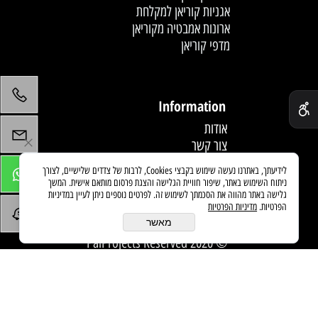
אגניות קוריאן למקלחת
ארונות אמבטיה מקוריאן
מדפי קוריאן
לחץ פעמיים לעריכת הטקסט
✕
Information
אודות
צור קשר
תקנון
לידיעתך, באתרנו נעשה שימוש בקבצי Cookies, לרבות של צדדים שלישיים, לצורך
מדיניות משלוחים
ניתוח השימוש באתר, שיפור חוויית הגלישה והצגת פרסום מותאם אישית. המשך
מאמרים
גלישה באתר מהווה את הסכמתך לשימוש זה. לפרטים נוספים ניתן לעיין במדיניות
הפרטיות.
מדיניות הפרטיות
מאשר
© 2020 PaiProjects Reserved
בניית אתרים